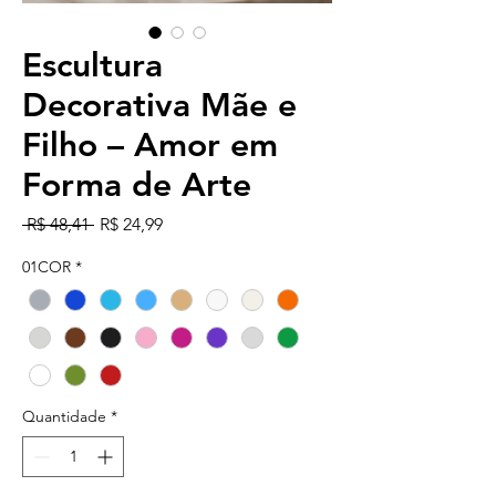
Escultura
Decorativa Mãe e
Filho – Amor em
Forma de Arte
Preço normal
Preço promocional
 R$ 48,41 
R$ 24,99
01COR
*
Quantidade
*