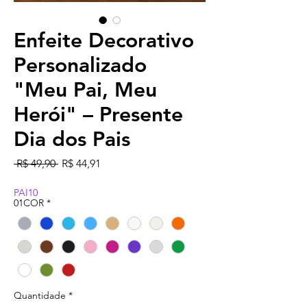
Enfeite Decorativo
Personalizado
"Meu Pai, Meu
Herói" – Presente
Dia dos Pais
Preço normal
Preço promocional
 R$ 49,90 
R$ 44,91
PAI10
01COR
*
Quantidade
*