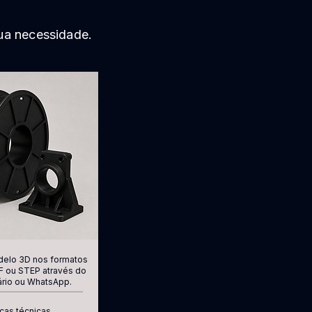
ua necessidade.
delo 3D nos formatos
F ou STEP através do
ário ou WhatsApp.
ças técnicas,