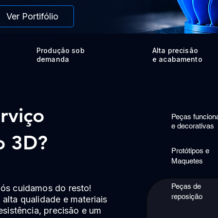
Ver Portifólio
Produção sob
Alta precisão
demanda
e acabamento
rviço
Peças funcion
e decorativas
o 3D?
Protótipos e
Maquetes
Peças de
nós cuidamos do resto!
reposição
alta qualidade e materiais
esistência, precisão e um