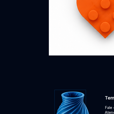
Chaveiro
Casal
Bloco
Coração
Encaixável
3D
Tem
Fale
Aten