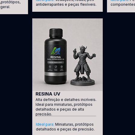
protótipos,
antiderrapantes e peças flexíveis.
componentes 
geral.
RESINA UV
Alta definição e detalhes incríveis.
Ideal para miniaturas, protótipos
detalhados e peças de alta
precisão.
Ideal para:
Miniaturas, protótipos
detalhados e peças de precisão.