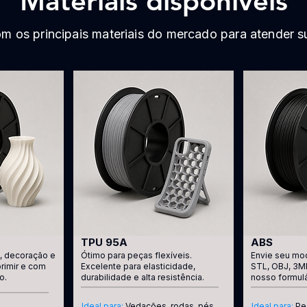
Materiais disponíveis
m os principais materiais do mercado para atender s
TPU 95A
ABS
s, decoração e
Ótimo para peças flexíveis.
Envie seu mo
primir e com
Excelente para elasticidade,
STL, OBJ, 3M
o.
durabilidade e alta resistência.
nosso formul
Ideal para:
Vedações, rodas, pés
Ideal para:
Pe