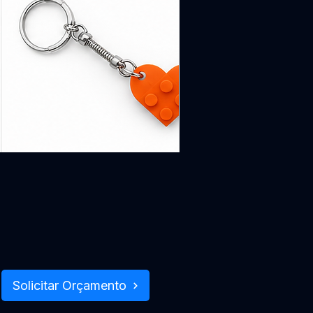
Chaveiro
Casal
Quebra-
Cabeça
Personalizável
com
Iniciais
–
Kit
com
1
Par
Solicitar Orçamento